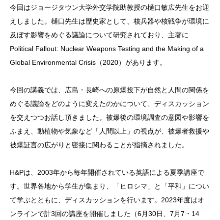
今回はジョージタウン大学外交学院助教授の樋口敏広先生をお迎
えしました。樋口先生は歴史家として、核兵器や核戦争が環境に
及ぼす影響をめぐる議論について研究されており、主著に
Political Fallout: Nuclear Weapons Testing and the Making of a
Global Environmental Crisis（2020）があります。
今回の講義では、広島・長崎への原爆投下が自然と人間の関係を
めぐる議論をどのように変えたのかについて、ディスカッション
を交えつつお話し頂きました。被爆後の環境調査の意図や影響を
ふまえ、動植物や気象など「人間以上」の視点が、被爆者救援や
被爆証言の広がりと密接に関わることが指摘されました。
H&Pは、2003年から毎年開催されている英語による夏季講座で
す。世界各地から学生が集まり、「ヒロシマ」と「平和」につい
て学ぶとともに、ディスカッションを行います。2023年度はオ
ンラインで計3回の講座を開催しました（6月30日、7月7・14